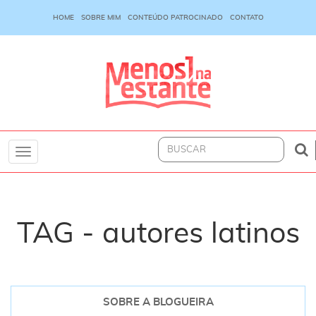
HOME
SOBRE MIM
CONTEÚDO PATROCINADO
CONTATO
Toggle
navigation
TAG - autores latinos
SOBRE A BLOGUEIRA