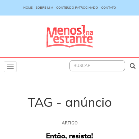
HOME
SOBRE MIM
CONTEÚDO PATROCINADO
CONTATO
Toggle
navigation
TAG - anúncio
ARTIGO
Então, resista!