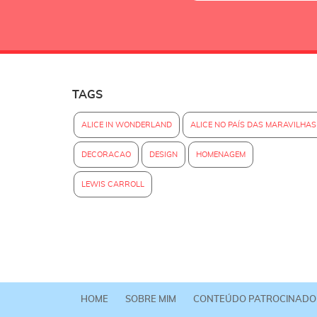
TAGS
ALICE IN WONDERLAND
ALICE NO PAÍS DAS MARAVILHAS
DECORACAO
DESIGN
HOMENAGEM
LEWIS CARROLL
HOME
SOBRE MIM
CONTEÚDO PATROCINADO