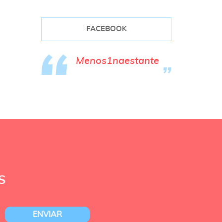
FACEBOOK
Menos1naestante
S