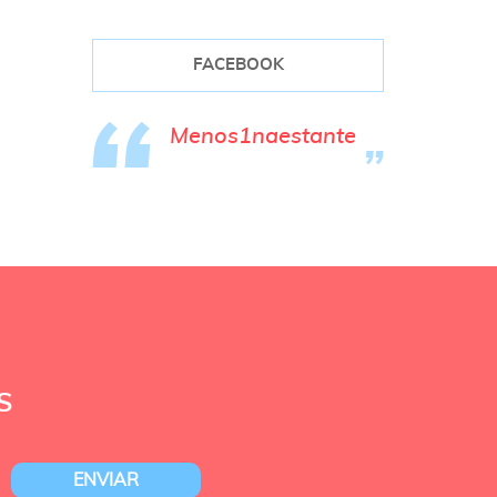
FACEBOOK
Menos1naestante
S