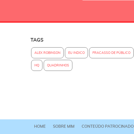
TAGS
ALEX ROBINSON
EU INDICO
FRACASSO DE PÚBLICO
HQ
QUADRINHOS
HOME
SOBRE MIM
CONTEÚDO PATROCINADO