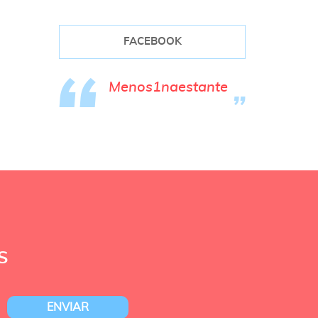
FACEBOOK
Menos1naestante
S