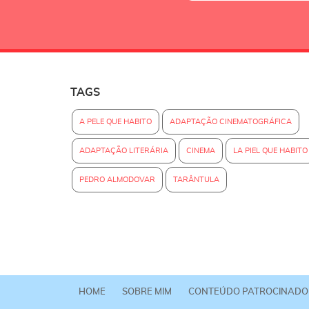
TAGS
A PELE QUE HABITO
ADAPTAÇÃO CINEMATOGRÁFICA
ADAPTAÇÃO LITERÁRIA
CINEMA
LA PIEL QUE HABITO
PEDRO ALMODOVAR
TARÂNTULA
HOME
SOBRE MIM
CONTEÚDO PATROCINADO