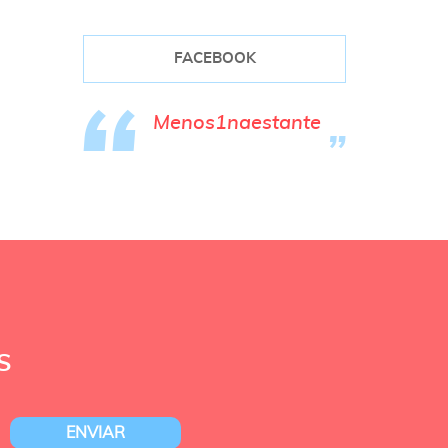
FACEBOOK
Menos1naestante
S