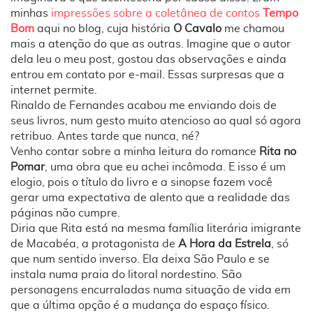
minhas
impressões sobre a coletânea de contos
Tempo
Bom
aqui no blog, cuja história
O Cavalo
me chamou
mais a atenção do que as outras. Imagine que o autor
dela leu o meu post, gostou das observações e ainda
entrou em contato por e-mail. Essas surpresas que a
internet permite.
Rinaldo de Fernandes acabou me enviando dois de
seus livros, num gesto muito atencioso ao qual só agora
retribuo. Antes tarde que nunca, né?
Venho contar sobre a minha leitura do romance
Rita no
Pomar
, uma obra que eu achei incômoda. E isso é um
elogio, pois o título do livro e a sinopse fazem você
gerar uma expectativa de alento que a realidade das
páginas não cumpre.
Diria que Rita está na mesma família literária imigrante
de Macabéa, a protagonista de
A Hora da Estrela
, só
que num sentido inverso. Ela deixa São Paulo e se
instala numa praia do litoral nordestino. São
personagens encurraladas numa situação de vida em
que a última opção é a mudança do espaço físico.