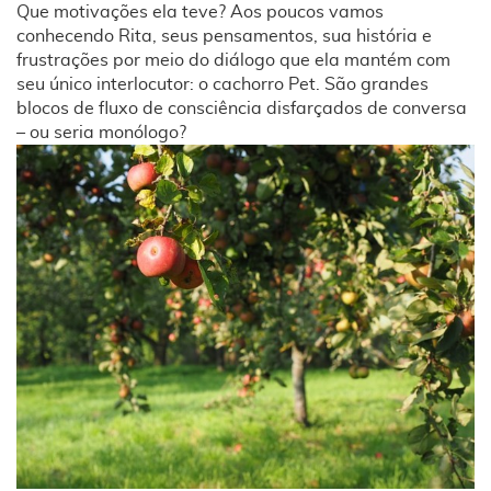
Que motivações ela teve? Aos poucos vamos
conhecendo Rita, seus pensamentos, sua história e
frustrações por meio do diálogo que ela mantém com
seu único interlocutor: o cachorro Pet. São grandes
blocos de fluxo de consciência disfarçados de conversa
– ou seria monólogo?