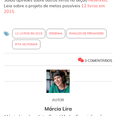
Saiba opiniões sobre outros livros na seção
Resenhas
.
Leia sobre o projeto de metas possíveis
12 livros em
2015
.
12 LIVROS EM 2015
RESENHA
RINALDO DE FERNANDES
RITA NO POMAR
3 COMENTÁRIOS
AUTOR
Márcia Lira