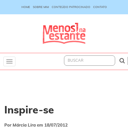
HOME
SOBRE MIM
CONTEÚDO PATROCINADO
CONTATO
Toggle
navigation
Inspire-se
Por
Márcia Lira
em
18/07/2012