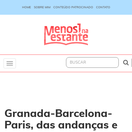
HOME
SOBRE MIM
CONTEÚDO PATROCINADO
CONTATO
Toggle
navigation
Granada-Barcelona-
Paris, das andanças e