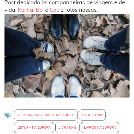
Post dedicado às companheiras de viagem e de
vida,
Keilha
,
Bel
e
Cal
. E fotos nossas.
ALEKSANDRA Y DANIEL MIZIELINSKI
BARCELONA
LEITURA NA EUROPA
LIVRARIAS
LIVROS NA EUROPA