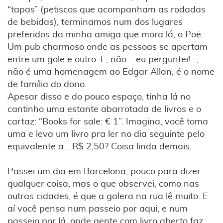
“tapas” (petiscos que acompanham as rodadas
de bebidas), terminamos num dos lugares
preferidos da minha amiga que mora lá, o Poë.
Um pub charmoso onde as pessoas se apertam
entre um gole e outro. E, não – eu perguntei! -,
não é uma homenagem ao Edgar Allan, é o nome
de família do dono.
Apesar disso e do pouco espaço, tinha lá no
cantinho uma estante abarrotada de livros e o
cartaz: “Books for sale: € 1”. Imagina, você toma
uma e leva um livro pra ler no dia seguinte pelo
equivalente a… R$ 2,50? Coisa linda demais.
Passei um dia em Barcelona, pouco para dizer
qualquer coisa, mas o que observei, como nas
outras cidades, é que a galera na rua lê muito. E
aí você pensa num passeio por aqui, e num
passeio por lá, onde gente com livro aberto faz