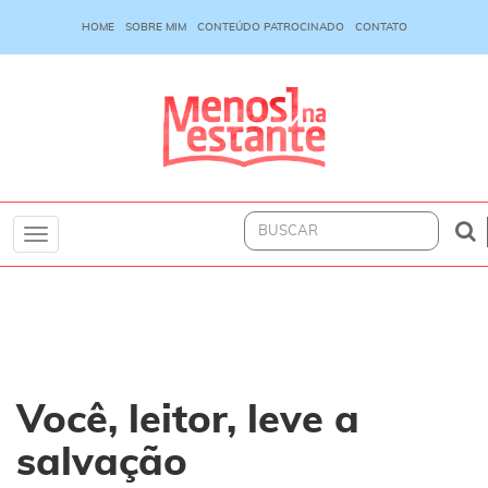
HOME
SOBRE MIM
CONTEÚDO PATROCINADO
CONTATO
Toggle
navigation
Você, leitor, leve a
salvação