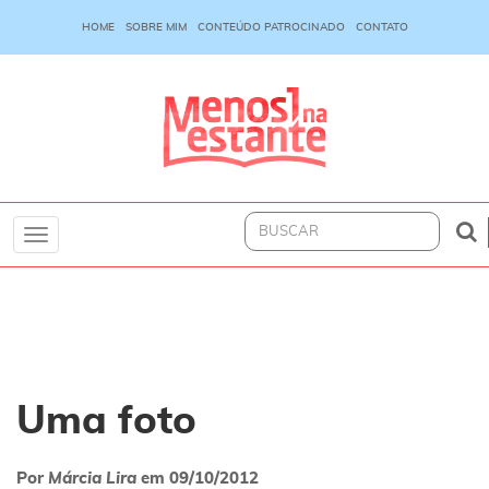
HOME
SOBRE MIM
CONTEÚDO PATROCINADO
CONTATO
Toggle
navigation
Uma foto
Por
Márcia Lira
em
09/10/2012