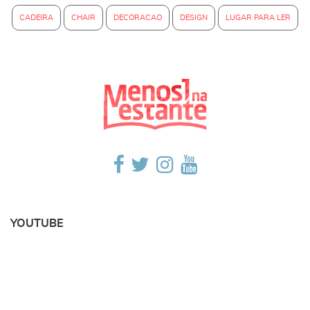
CADEIRA
CHAIR
DECORACAO
DESIGN
LUGAR PARA LER
YOUTUBE