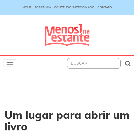
HOME
SOBRE MIM
CONTEÚDO PATROCINADO
CONTATO
Toggle
navigation
Um lugar para abrir um
livro