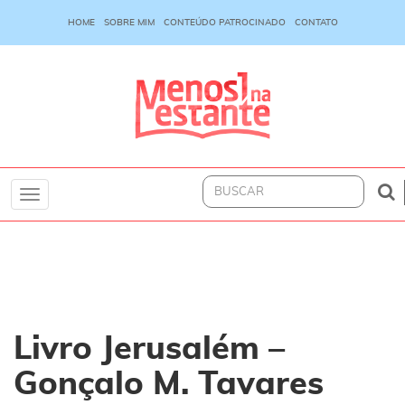
HOME
SOBRE MIM
CONTEÚDO PATROCINADO
CONTATO
Toggle
navigation
Livro Jerusalém –
Gonçalo M. Tavares