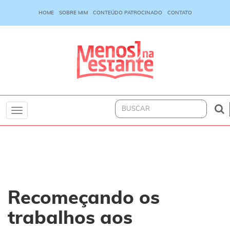
HOME
SOBRE MIM
CONTEÚDO PATROCINADO
CONTATO
Toggle
navigation
Recomeçando os
trabalhos aos