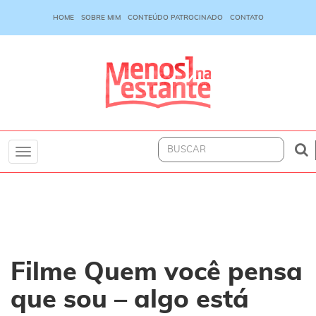
HOME
SOBRE MIM
CONTEÚDO PATROCINADO
CONTATO
Toggle
navigation
Filme Quem você pensa
que sou – algo está