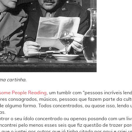
a cartinha.
ome People Reading
, um tumblr com “pessoas incríveis lend
ores consagrados, músicos, pessoas que fazem parte da cul
de alguma forma. Todos concentrados, ou quase isso, lendo um
as.
ontrar o seu ídolo concentrado ou apenas posando com um l
contrei pelo menos esses seis que fiz questão de trazer par
que o juntei aos outros que já tinha citado por aqui e criei u