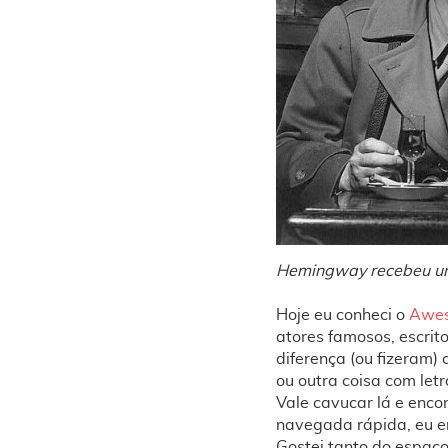
Hemingway recebeu um
Hoje eu conheci o
Awes
atores famosos, escrit
diferença (ou fizeram) 
ou outra coisa com letr
Vale cavucar lá e enc
navegada rápida, eu en
Gostei tanto do espaço 