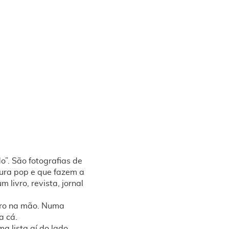
o”. São fotografias de
tura pop e que fazem a
 livro, revista, jornal
ivro na mão. Numa
a cá.
ma lista aí do lado