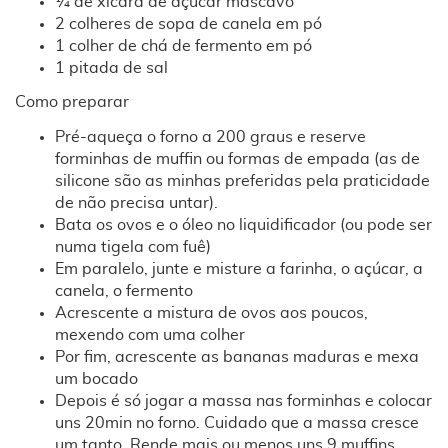
¼ de xícara de açúcar mascavo
2 colheres de sopa de canela em pó
1 colher de chá de fermento em pó
1 pitada de sal
Como preparar
Pré-aqueça o forno a 200 graus e reserve
forminhas de muffin ou formas de empada (as de
silicone são as minhas preferidas pela praticidade
de não precisa untar).
Bata os ovos e o óleo no liquidificador (ou pode ser
numa tigela com fuê)
Em paralelo, junte e misture a farinha, o açúcar, a
canela, o fermento
Acrescente a mistura de ovos aos poucos,
mexendo com uma colher
Por fim, acrescente as bananas maduras e mexa
um bocado
Depois é só jogar a massa nas forminhas e colocar
uns 20min no forno. Cuidado que a massa cresce
um tanto. Rende mais ou menos uns 9 muffins.