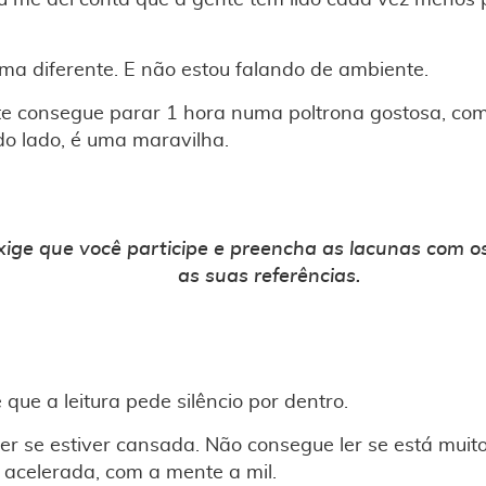
eu me dei conta que a gente tem lido cada vez menos
ima diferente. E não estou falando de ambiente.
te consegue parar 1 hora numa poltrona gostosa, com 
do lado, é uma maravilha.
exige que você participe e preencha as lacunas com o
as suas referências.
que a leitura pede silêncio por dentro.
er se estiver cansada. Não consegue ler se está muit
 acelerada, com a mente a mil.