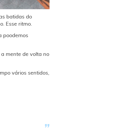
das batidas do
. Esse ritmo.
nca poodemos
 a mente de volta no
empo vários sentidos,