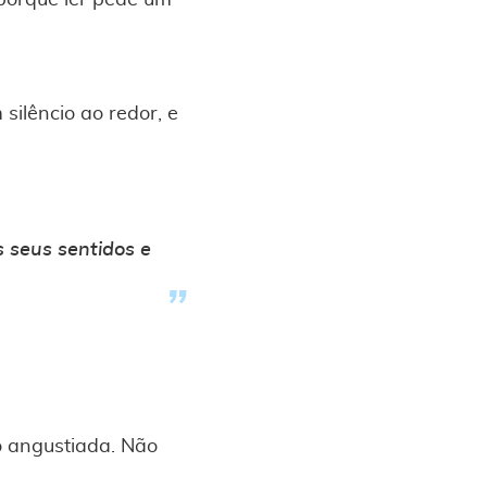
 porque ler pede um
silêncio ao redor, e
s seus sentidos e
o angustiada. Não