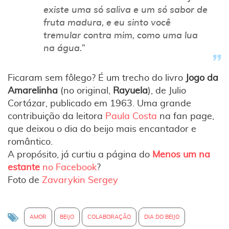
existe uma só saliva e um só sabor de
fruta madura, e eu sinto você
tremular contra mim, como uma lua
na água.”
Ficaram sem fôlego? É um trecho do livro
Jogo da
Amarelinha
(no original,
Rayuela
), de Julio
Cortázar, publicado em 1963. Uma grande
contribuição da leitora
Paula Costa
na fan page,
que deixou o dia do beijo mais encantador e
romântico.
A propósito, já curtiu a página do
Menos um na
estante
no Facebook
?
Foto de
Zavarykin Sergey
AMOR
BEIJO
COLABORAÇÃO
DIA DO BEIJO