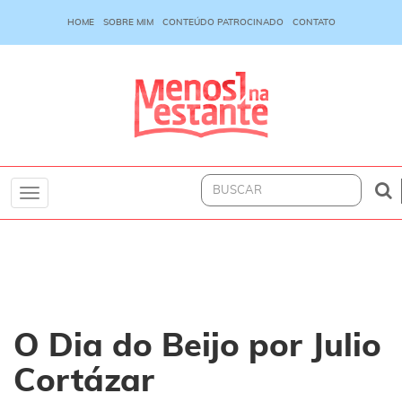
HOME
SOBRE MIM
CONTEÚDO PATROCINADO
CONTATO
Toggle
navigation
O Dia do Beijo por Julio
Cortázar