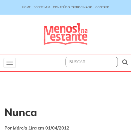
HOME
SOBRE MIM
CONTEÚDO PATROCINADO
CONTATO
Toggle
navigation
Nunca
Por
Márcia Lira
em
01/04/2012