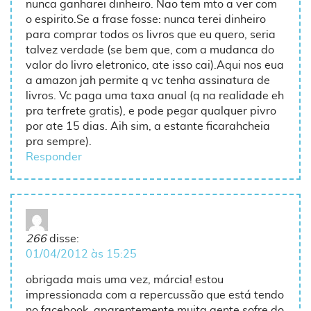
nunca ganharei dinheiro. Nao tem mto a ver com
o espirito.Se a frase fosse: nunca terei dinheiro
para comprar todos os livros que eu quero, seria
talvez verdade (se bem que, com a mudanca do
valor do livro eletronico, ate isso cai).Aqui nos eua
a amazon jah permite q vc tenha assinatura de
livros. Vc paga uma taxa anual (q na realidade eh
pra terfrete gratis), e pode pegar qualquer pivro
por ate 15 dias. Aih sim, a estante ficarahcheia
pra sempre).
Responder
266
disse:
01/04/2012 às 15:25
obrigada mais uma vez, márcia! estou
impressionada com a repercussão que está tendo
no facebook, aparentemente muita gente sofre do