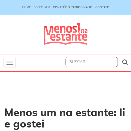
HOME
SOBRE MIM
CONTEÚDO PATROCINADO
CONTATO
Toggle
navigation
Menos um na estante: li
e gostei