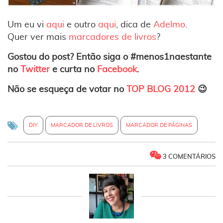
Um eu vi
aqui
e outro
aqui
, dica de
Adelmo
.
Quer ver mais
marcadores de livros
?
Gostou do post? Então siga o
#menos1naestante
no
Twitter
e curta no
Facebook
.
Não se esqueça de votar no
TOP BLOG 2012
😉
DIY
MARCADOR DE LIVROS
MARCADOR DE PÁGINAS
3 COMENTÁRIOS