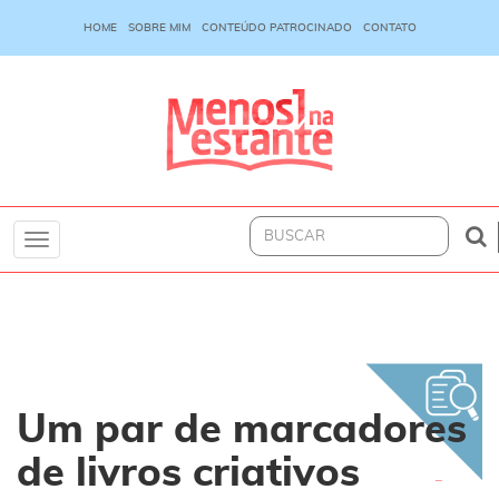
HOME
SOBRE MIM
CONTEÚDO PATROCINADO
CONTATO
Toggle
navigation
Um par de marcadores
de livros criativos