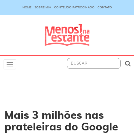
HOME
SOBRE MIM
CONTEÚDO PATROCINADO
CONTATO
Toggle
navigation
Mais 3 milhões nas
prateleiras do Google