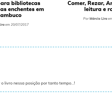
para bibliotecas
Comer, Rezar, A
las enchentes em
leitura e 
nambuco
Por
Márcia Lira
e
ira
em
20/07/2017
o livro nessa posição por tanto tempo…!