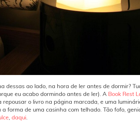
 dessas ao lado, na hora de ler antes de dormir? T
porque eu acabo dormindo antes de ler). A
Book Rest 
 repousar o livro na página marcada, e uma luminár
 a forma de uma casinha com telhado. Tão fofo, genial
ulce
,
daqui
.