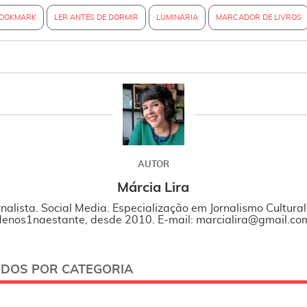
OOKMARK
LER ANTES DE DORMIR
LUMINÁRIA
MARCADOR DE LIVROS
AUTOR
Márcia Lira
rnalista. Social Media. Especialização em Jornalismo Cultura
enos1naestante, desde 2010. E-mail: marcialira@gmail.co
ADOS POR CATEGORIA