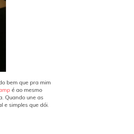
udo bem que pra mim
Lamp
é ao mesmo
ia. Quando une as
 e simples que dói.