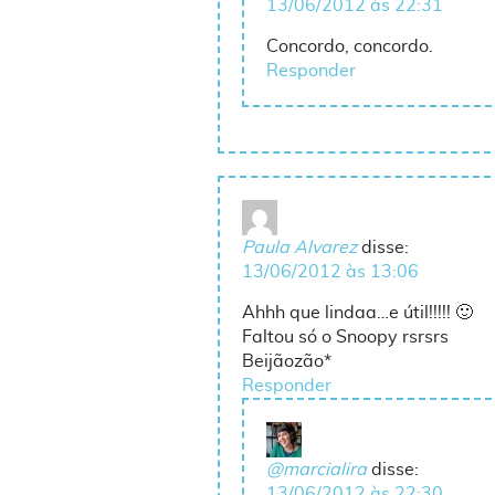
13/06/2012 às 22:31
Concordo, concordo.
Responder
Paula Alvarez
disse:
13/06/2012 às 13:06
Ahhh que lindaa…e útil!!!!! 🙂
Faltou só o Snoopy rsrsrs
Beijãozão*
Responder
@marcialira
disse:
13/06/2012 às 22:30