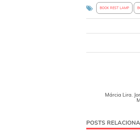
BOOK REST LAMP
B
Márcia Lira. Jo
M
POSTS RELACION