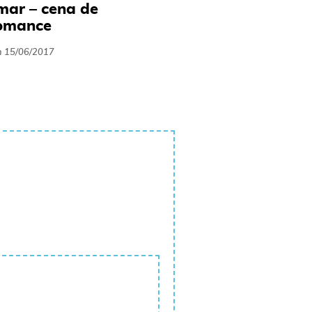
mar – cena de
romance
m
15/06/2017