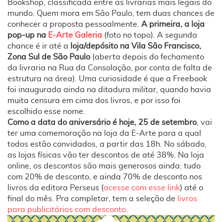
Bookshop, classificada entre as livrarias mais legais do
mundo. Quem mora em São Paulo, tem duas chances de
conhecer a proposta pessoalmente.
A primeira, a loja
pop-up na
E-Arte Galeria
(foto no topo). A segunda
chance é ir até a
loja/depósito na Vila São Francisco,
Zona Sul de São Paulo
(aberta depois do fechamento
da livraria na Rua da Consolação, por conta de falta de
estrutura na área). Uma curiosidade é que a Freebook
foi inaugurada ainda na ditadura militar, quando havia
muita censura em cima dos livros, e por isso foi
escolhido esse nome.
Como a data do aniversário é hoje, 25 de setembro
, vai
ter uma comemoração na loja da E-Arte para a qual
todos estão convidados, a partir das 18h. No sábado,
as lojas físicas vão ter descontos de até 38%. Na loja
online, os descontos são mais generosos ainda: tudo
com 20% de desconto, e ainda 70% de desconto nos
livros da editora Perseus (
acesse com esse link
) até o
final do mês. Pra completar, tem a seleção de
livros
para publicitários com desconto
.