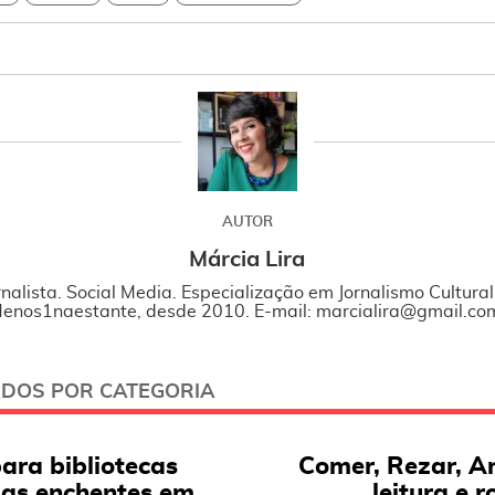
AUTOR
Márcia Lira
rnalista. Social Media. Especialização em Jornalismo Cultura
enos1naestante, desde 2010. E-mail: marcialira@gmail.co
ADOS POR CATEGORIA
para bibliotecas
Comer, Rezar, A
las enchentes em
leitura e 