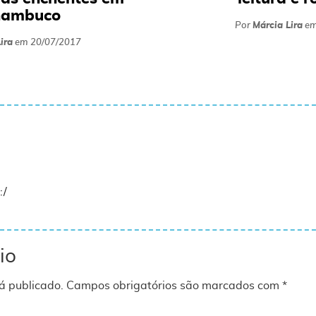
nambuco
Por
Márcia Lira
e
ira
em
20/07/2017
:/
io
á publicado.
Campos obrigatórios são marcados com
*