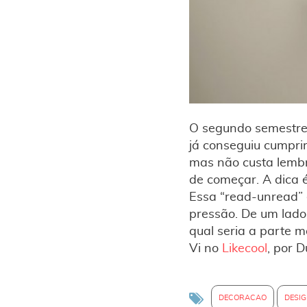
O segundo semestre 
já conseguiu cumprir
mas não custa lembra
de começar. A dica é
Essa “read-unread” 
pressão. De um lado,
qual seria a parte 
Vi no
Likecool
, por D
DECORACAO
DESI