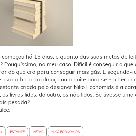
começou há 15 dias, e quanto das suas metas de lei
? Pouquíssimo, no meu caso. Difícil é conseguir o que 
r do que era para conseguir mais gás. E segunda-feir
 usar a hora do almoço ou a noite para se encher um 
estante criada pelo designer Niko Economids é a cara
 os livros lidos, do outro, os não lidos. Se tivesse um
mais pesada?
ulce.
GN
ESTANTE
METAS
NIKO ECONOMIDS