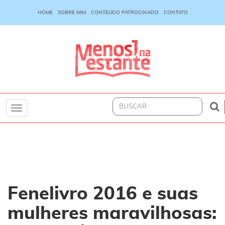
HOME
SOBRE MIM
CONTEÚDO PATROCINADO
CONTATO
Toggle
navigation
Fenelivro 2016 e suas
mulheres maravilhosas: