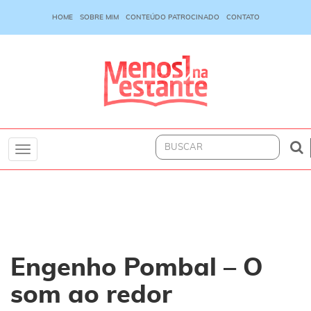
HOME
SOBRE MIM
CONTEÚDO PATROCINADO
CONTATO
Toggle
navigation
Engenho Pombal – O
som ao redor