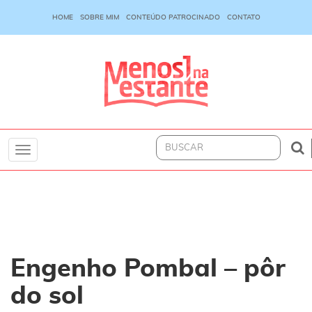
HOME
SOBRE MIM
CONTEÚDO PATROCINADO
CONTATO
Toggle
navigation
Engenho Pombal – pôr
do sol