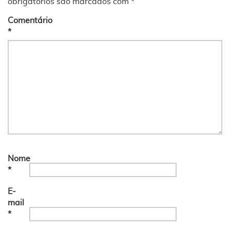
obrigatórios são marcados com
*
Comentário
*
Nome
*
E-
mail
*