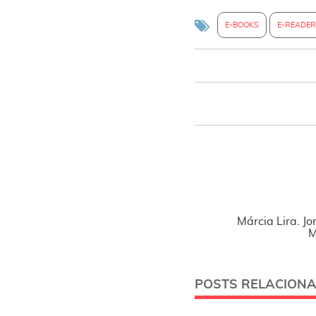
E-BOOKS
E-READE
Márcia Lira. Jo
M
POSTS RELACION