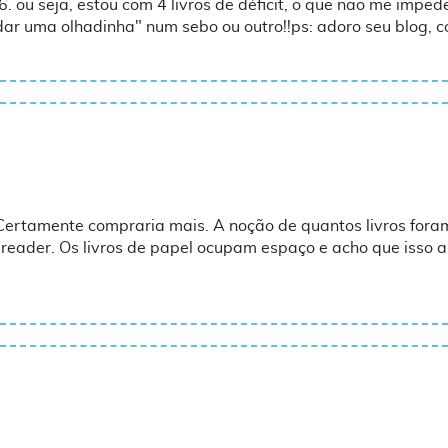
 26. ou seja, estou com 4 livros de déficit, o que não me impe
dar uma olhadinha" num sebo ou outro!!ps: adoro seu blog, c
. Certamente compraria mais. A noção de quantos livros fo
eader. Os livros de papel ocupam espaço e acho que isso 