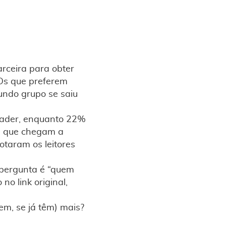
rceira para obter
 Os que preferem
undo grupo se saiu
eader, enquanto 22%
es que chegam a
otaram os leitores
 pergunta é “quem
 no link original,
em, se já têm) mais?