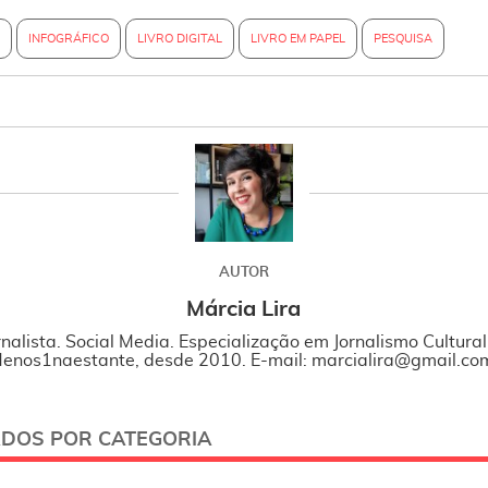
R
INFOGRÁFICO
LIVRO DIGITAL
LIVRO EM PAPEL
PESQUISA
AUTOR
Márcia Lira
rnalista. Social Media. Especialização em Jornalismo Cultura
enos1naestante, desde 2010. E-mail: marcialira@gmail.co
ADOS POR CATEGORIA