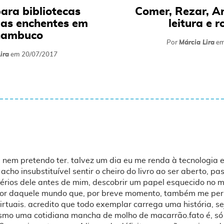
para bibliotecas
Comer, Rezar, A
las enchentes em
leitura e 
nambuco
Por
Márcia Lira
e
ira
em
20/07/2017
 nem pretendo ter. talvez um dia eu me renda à tecnologia e
cho insubstituível sentir o cheiro do livro ao ser aberto, pa
térios dele antes de mim, descobrir um papel esquecido no 
ior daquele mundo que, por breve momento, também me per
virtuais. acredito que todo exemplar carrega uma história, s
mo uma cotidiana mancha de molho de macarrão.fato é, só 