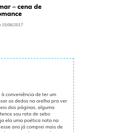
mar – cena de
romance
m
15/06/2017
 à conveniência de ter um
ssar os dedos na orelha pra ver
meio das páginas, alguma
tence.sou rata de sebo
eja ela uma poética nota na
esse ano já comprei mais de