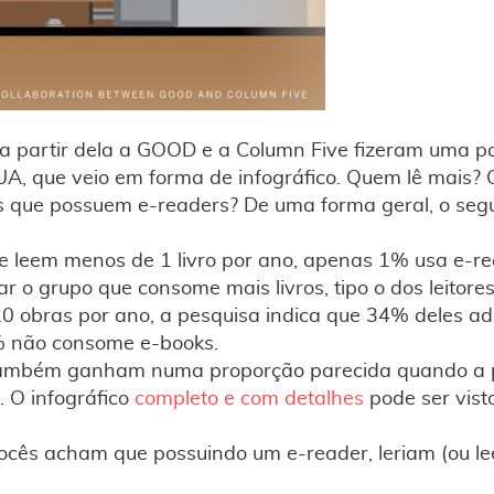
 a partir dela a GOOD e a Column Five fizeram uma pa
A, que veio em forma de infográfico. Quem lê mais?
os que possuem e-readers? De uma forma geral, o seg
e leem menos de 1 livro por ano, apenas 1% usa e-r
ar o grupo que consome mais livros, tipo o dos leitor
 20 obras por ano, a pesquisa indica que 34% deles ad
9% não consome e-books.
is também ganham numa proporção parecida quando a
. O infográfico
completo e com detalhes
pode ser visto
vocês acham que possuindo um e-reader, leriam (ou le