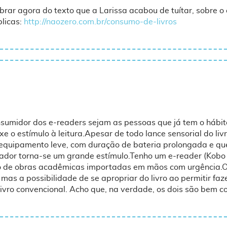
rar agora do texto que a Larissa acabou de tuítar, sobre o c
blicas:
http://naozero.com.br/consumo-de-livros
nsumidor dos e-readers sejam as pessoas que já tem o hábito
xe o estímulo à leitura.Apesar de todo lance sensorial do liv
 equipamento leve, com duração de bateria prolongada e qu
ador torna-se um grande estímulo.Tenho um e-reader (Kobo T
o de obras acadêmicas importadas em mãos com urgência.Os
 mas a possibilidade de se apropriar do livro ao permitir faz
livro convencional. Acho que, na verdade, os dois são bem