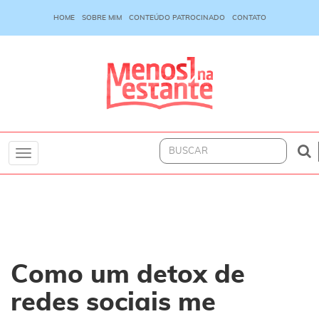
HOME
SOBRE MIM
CONTEÚDO PATROCINADO
CONTATO
Toggle
navigation
Como um detox de
redes sociais me