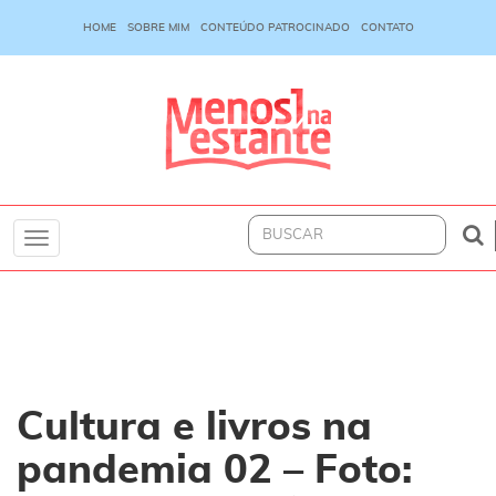
HOME
SOBRE MIM
CONTEÚDO PATROCINADO
CONTATO
Toggle
navigation
Cultura e livros na
pandemia 02 – Foto: