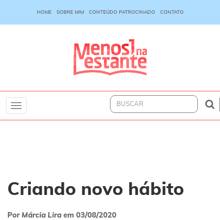
HOME
SOBRE MIM
CONTEÚDO PATROCINADO
CONTATO
Toggle
navigation
Criando novo hábito
Por
Márcia Lira
em
03/08/2020