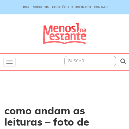
HOME
SOBRE MIM
CONTEÚDO PATROCINADO
CONTATO
Toggle
navigation
como andam as
leituras – foto de