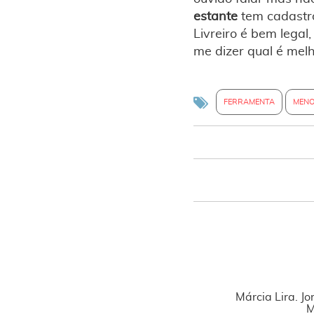
estante
tem cadastro
Livreiro é bem legal
me dizer qual é melh
FERRAMENTA
MENO
Márcia Lira. Jo
M