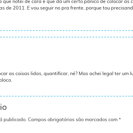
a que notei de cara é que dá um certo pânico de colocar as co
sas de 2011. E vou seguir no pra frente, porque tou precisa
ar as coisas lidas, quantificar, né? Mas achei legal ter um l
oloco.
io
á publicado.
Campos obrigatórios são marcados com
*