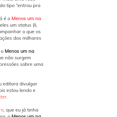
do tipo “entrou pra
lá é o
Menos um na
les um status (li,
acompanhar o que os
cações dos milhares
e o
Menos um na
abe não surgem
mpressões sobre uma
 editora divulgar
pois estou lendo e
tter
.
ro
, que eu já tinha
ora, o
Menos um na