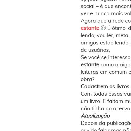
social – é que encon
ver e nunca mais vol
Agora que a rede co
estante
🙂 É ótimo, d
lendo, vou ler, met
amigos estão lendo, 
de usuários.
Se você se interess
estante
como amigo 
leituras em comum 
obra?
Cadastrem os livros
Com todas essas van
um livro. E faltam m
não tinha no acervo
Atualização
Depois da publicaçã
ouvido falar mas não