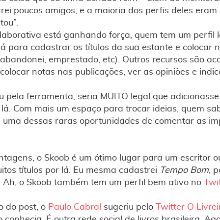
trei poucos amigos, e a maioria dos perfis deles eram 
tou”.
laborativa está ganhando força, quem tem um perfil 
á para cadastrar os títulos da sua estante e colocar ne
a, abandonei, emprestado, etc). Outros recursos são 
colocar notas nas publicações, ver as opiniões e indi
ou pela ferramenta, seria MUITO legal que adicionass
lá. Com mais um espaço para trocar ideias, quem s
e uma dessas raras oportunidades de comentar as i
tagens, o Skoob é um ótimo lugar para um escritor ou
uitos títulos por lá. Eu mesma cadastrei
Tempo Bom
, 
. Ah, o Skoob também tem um perfil bem ativo no
Twi
o do post, o
Paulo Cabral
sugeriu pelo
Twitter
O Livrei
 conhecia. É outra rede social de livros brasileira. Ag