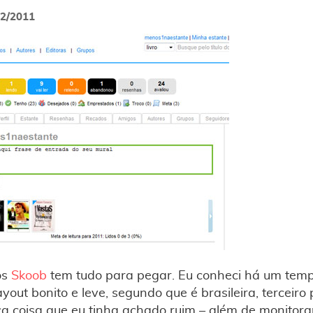
02/2011
os
Skoob
tem tudo para pegar. Eu conheci há um tempi
ayout bonito e leve, segundo que é brasileira, terceir
ica coisa que eu tinha achado ruim – além de monitor