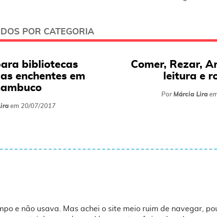
ADOS POR CATEGORIA
para bibliotecas
Comer, Rezar, A
las enchentes em
leitura e 
nambuco
Por
Márcia Lira
e
ira
em
20/07/2017
o e não usava. Mas achei o site meio ruim de navegar, pou