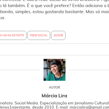
 lá também. É a que você prefere? Então adiciona o
, bonito, simples, estou gostando bastante. Mas só ma
or.
S UM NA ESTANTE
REDE SOCIAL
SKOOB
AUTOR
Márcia Lira
rnalista. Social Media. Especialização em Jornalismo Cultura
enos1naestante, desde 2010. E-mail: marcialira@gmail.co