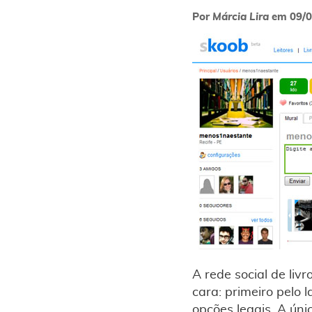
Por
Márcia Lira
em
09/
A rede social de livr
cara: primeiro pelo l
opções legais. A ún