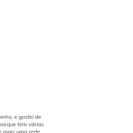
nho, e gostei de
o porque tem várias
ar mais uma rede