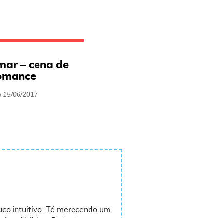
mar – cena de
romance
m
15/06/2017
co intuitivo. Tá merecendo um