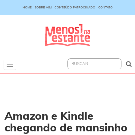
HOME
SOBRE MIM
CONTEÚDO PATROCINADO
CONTATO
Toggle
navigation
Amazon e Kindle
chegando de mansinho