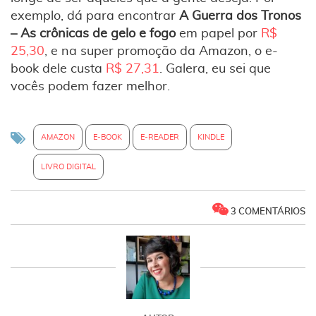
exemplo, dá para encontrar
A Guerra dos Tronos
– As crônicas de gelo e fogo
em papel por
R$
25,30
, e na super promoção da Amazon, o e-
book dele custa
R$ 27,31
. Galera, eu sei que
vocês podem fazer melhor.
AMAZON
E-BOOK
E-READER
KINDLE
LIVRO DIGITAL
3 COMENTÁRIOS