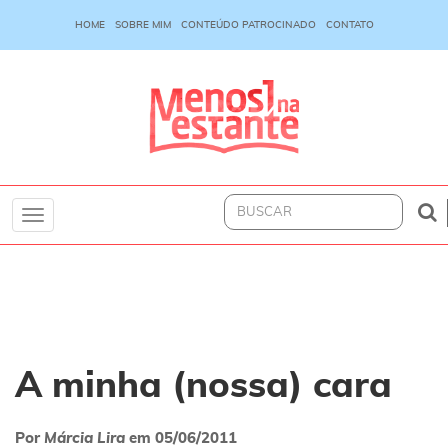
HOME
SOBRE MIM
CONTEÚDO PATROCINADO
CONTATO
Toggle
navigation
A minha (nossa) cara
Por
Márcia Lira
em
05/06/2011