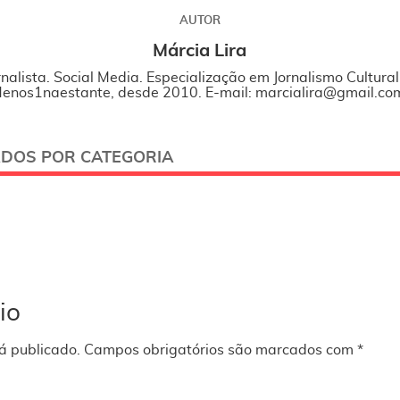
AUTOR
Márcia Lira
rnalista. Social Media. Especialização em Jornalismo Cultura
enos1naestante, desde 2010. E-mail: marcialira@gmail.co
ADOS POR CATEGORIA
io
á publicado.
Campos obrigatórios são marcados com
*