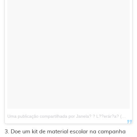
Uma publicação compartilhada por Janela? ? L??erár?a? (@janelasliterarias)
3. Doe um kit de material escolar na campanha