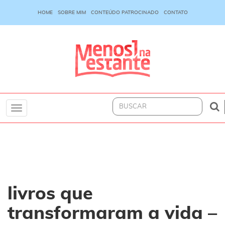
HOME
SOBRE MIM
CONTEÚDO PATROCINADO
CONTATO
Toggle
navigation
livros que
transformaram a vida –