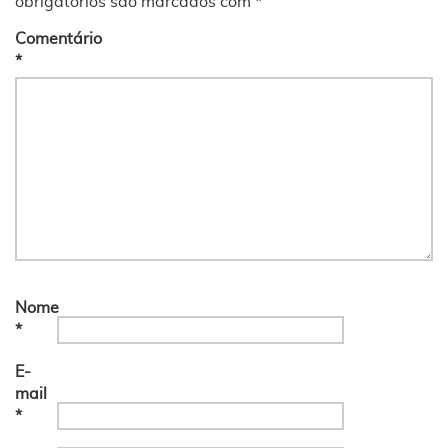
obrigatórios são marcados com
*
Comentário
*
Nome
*
E-
mail
*