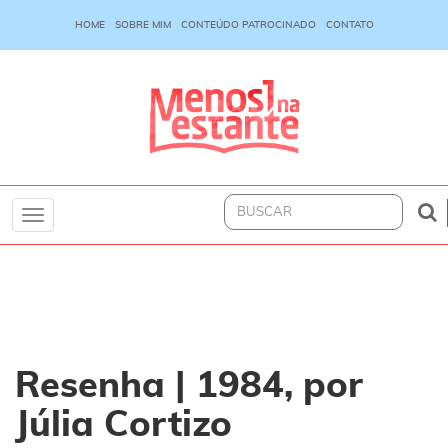
HOME
SOBRE MIM
CONTEÚDO PATROCINADO
CONTATO
Toggle
navigation
Resenha | 1984, por
Júlia Cortizo