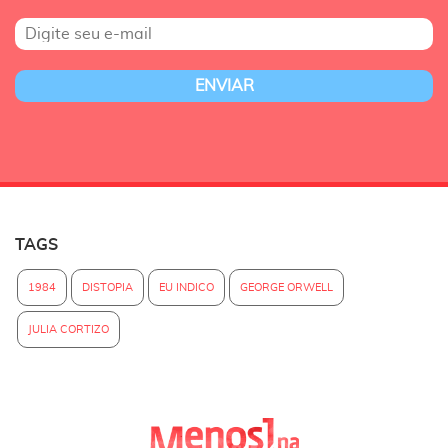
TAGS
1984
DISTOPIA
EU INDICO
GEORGE ORWELL
JULIA CORTIZO